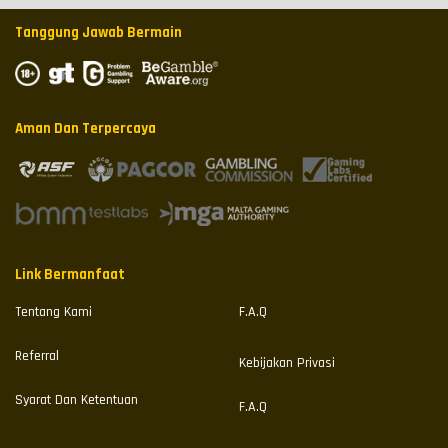
Tanggung Jawab Bermain
Aman Dan Terpercaya
Link Bermanfaat
Tentang Kami
F.A.Q
Referral
Kebijakan Privasi
Syarat Dan Ketentuan
F.A.Q