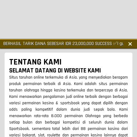
 BERHASIL TARIK DANA SEBESAR IDR 23,000,000 SUCCESS ✅| gulu SELA
TENTANG KAMI
SELAMAT DATANG DI WEBSITE KAMI
Situs taruhan online terkemuka di Asia, yang menyediakan beragam
produk permainan terbaik di Asia. Kami adalah situs permainan
taruhan olahraga hingga kasino terkemuka dan terpercaya di Asia,
Kami menawarkan pengalaman judi online terbaik dengan berbagai
variasi permainan kasino & sportsbook yang dapat dipilih dengan
odds paling kompetitif dalam dunia judi sepak bola. Kami
menawarkan rata-rata 8.000 permainan Olahraga yang berbeda
setiap bulan dan berbagai kompetisi di seluruh dunia dalam
Sportsbook, sementara total lebih dari 88 permainan kasino dari
variasi bakarat, slot, roulette dan permainan kasino lainnya dapat